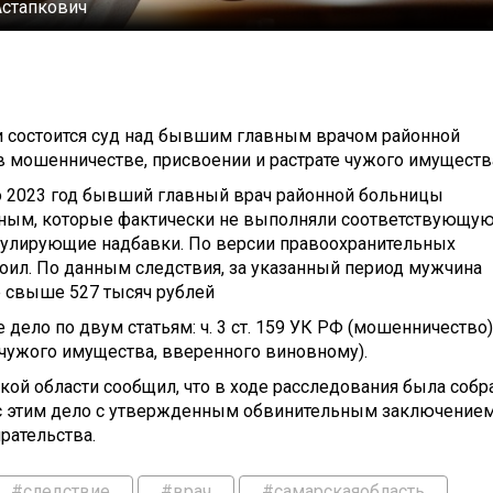
стапкович
и состоится суд над бывшим главным врачом районной
 мошенничестве, присвоении и растрате чужого имуществ
 по 2023 год бывший главный врач районной больницы
нным, которые фактически не выполняли соответствующу
имулирующие надбавки. По версии правоохранительных
оил. По данным следствия, за указанный период мужчина
е свыше 527 тысяч рублей
ело по двум статьям: ч. 3 ст. 159 УК РФ (мошенничество)
та чужого имущества, вверенного виновному).
ой области сообщил, что в ходе расследования была собр
зи с этим дело с утвержденным обвинительным заключение
рательства.
#следствие
#врач
#самарскаяобласть