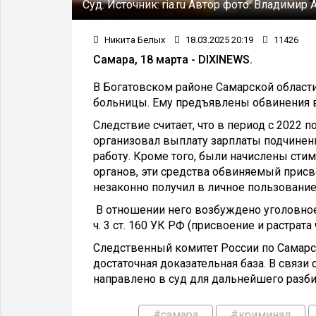
Суд.
Источник:
ria.ru
Автор фото:
Владимир А
Никита Белых
18.03.2025 20:19
11426
Самара, 18 марта - DIXINEWS.
В Богатовском районе Самарской област
больницы. Ему предъявлены обвинения в
Следствие считает, что в период с 2022
организовал выплату зарплаты подчине
работу. Кроме того, были начислены ст
органов, эти средства обвиняемый присв
незаконно получил в личное пользовани
В отношении него возбуждено уголовное д
ч. 3 ст. 160 УК РФ (присвоение и растра
Следственный комитет России по Самарск
достаточная доказательная база. В свя
направлено в суд для дальнейшего разби
#самара
#криминал