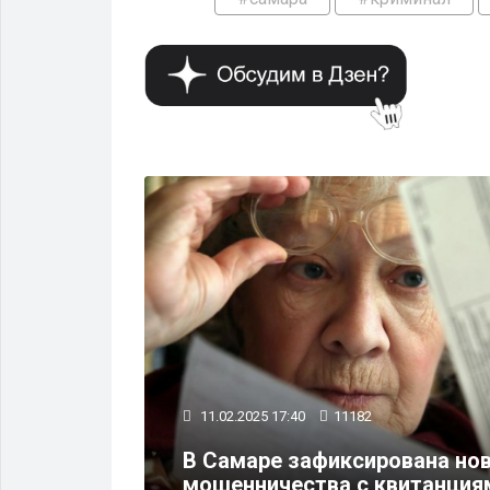
КРИМИНАЛ
11.02.2025 17:40
11182
внучки
В Самаре зафиксирована но
Тархова
мошенничества с квитанция