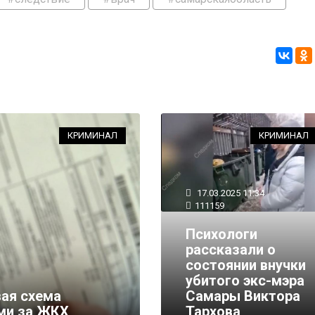
КРИМИНАЛ
КРИМИНАЛ
17.03.2025 11:34
111159
Психологи
рассказали о
состоянии внучки
07.02.2025 18:49
73716
убитого экс-мэра
вая схема
СК опубликовал кадры
Самары Виктора
ми за ЖКХ
Самары выносит тела
Тархова