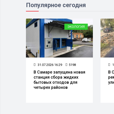
Популярное сегодня
СПОРТ
ЭКОЛОГИЯ
62
31.07.2026 16:29
5198
1
В Самаре запущена новая
В 
ыльев
станция сбора жидких
ре
 в
бытовых отходов для
ул
четырех районов