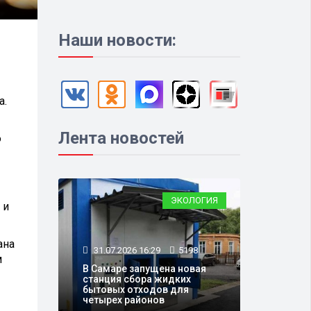
Наши новости:
а.
Лента новостей
ю
ЭКОЛОГИЯ
 и
ана
31.07.2026 16:29
5198
м
В Самаре запущена новая
станция сбора жидких
бытовых отходов для
четырех районов