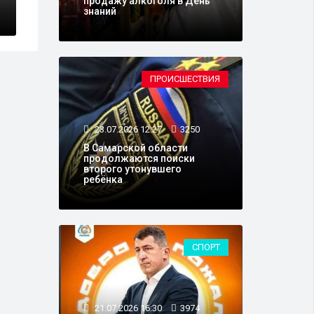
продажу алкоголя в День
знаний
ПРОИСШЕСТВИЯ
23.07.2026 12:27
3250
В Самарской области
продолжаются поиски
второго утонувшего
ребёнка
СПОРТ
21.07.2026 16:30
3974