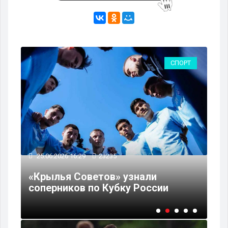
РТ
СПОРТ
04
25.06.2026 16:29
23235
е
"К
«Крылья Советов» узнали
ре
соперников по Кубку России
со