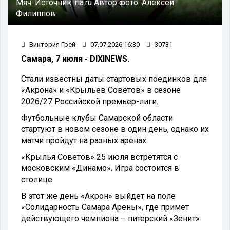
Мяч.
Источник:
ria.ru
Автор фото:
Алексей
Филиппов
Виктория Грей
07.07.2026 16:30
30731
Самара, 7 июля - DIXINEWS.
Стали известны даты стартовых поединков для
«Акрона» и «Крыльев Советов» в сезоне
2026/27 Российской премьер-лиги.
Футбольные клубы Самарской области
стартуют в новом сезоне в один день, однако их
матчи пройдут на разных аренах.
«Крылья Советов» 25 июля встретятся с
московским «Динамо». Игра состоится в
столице.
В этот же день «Акрон» выйдет на поле
«Солидарность Самара Арены», где примет
действующего чемпиона – питерский «Зенит».