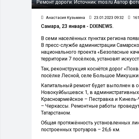
Ремонт дороги.
Источник:
mos.ru
Автор фот
Анастасия Кузьмина
23.01.2023 09:32
16
Самара, 23 января - DIXINEWS.
В семи населённых пунктах региона появ
В пресс-службе администрации Самарской
национального проекта «Безопасные каче
территории 7 посёлков, установят искусс
Так, реконструкция коснётся дорог «Похв
посёлке Лесной, селе Большое Микушки
Капитальный ремонт будет выполнен в се
Новокуйбышевск 1, в административных ц
Красноармейское – Пестравка и Кинель-Ч
– Черкассы. Ремонтные работы проведут
Татарстаном.
Общая протяжённость установленных лини
построенных тротуаров – 26,6 км.