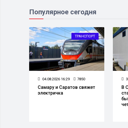
Популярное сегодня
СПОРТ
ТРАНСПОРТ
62
04.08.2026 16:29
7850
3
Самару и Саратов свяжет
В 
ыльев
электричка
ст
 в
бы
че