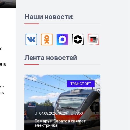
Наши новости:
по
Лента новостей
я в
ТРАНСПОРТ
 -
ль
04.08.2026 16:29
7850
Самару и Саратов свяжет
электричка