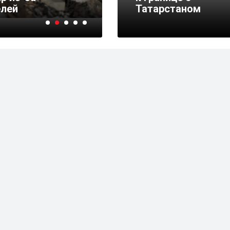
елей
круглосуточно
Татарстаном