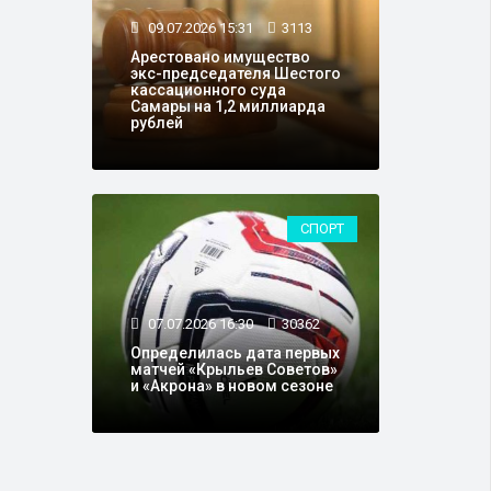
09.07.2026 15:31
3113
Арестовано имущество
экс-председателя Шестого
кассационного суда
Самары на 1,2 миллиарда
рублей
СПОРТ
07.07.2026 16:30
30362
Определилась дата первых
матчей «Крыльев Советов»
и «Акрона» в новом сезоне