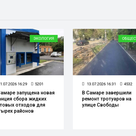
ЭКОЛОГИЯ
ОБЩЕС
1.07.2026 16:29
5201
13.07.2026 16:31
4532
Самаре запущена новая
В Самаре завершили
анция сбора жидких
ремонт тротуаров на
товых отходов для
улице Свободы
тырех районов