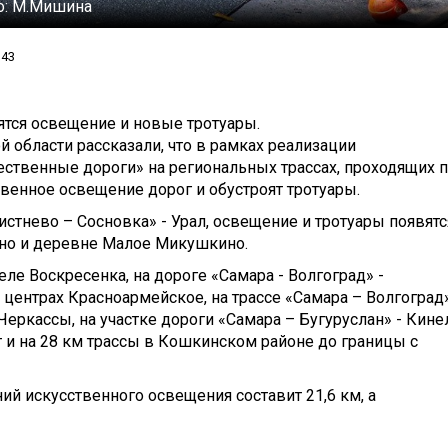
о:
М.Мишина
143
ятся освещение и новые тротуары.
 области рассказали, что в рамках реализации
ственные дороги» на региональных трассах, проходящих 
твенное освещение дорог и обустроят тротуары.
истнево – Сосновка» - Урал, освещение и тротуары появятс
но и деревне Малое Микушкино.
ле Воскресенка, на дороге «Самара - Волгоград» -
ентрах Красноармейское, на трассе «Самара – Волгоград»
еркассы, на участке дороги «Самара – Бугуруслан» - Кине
 и на 28 км трассы в Кошкинском районе до границы с
й искусственного освещения составит 21,6 км, а