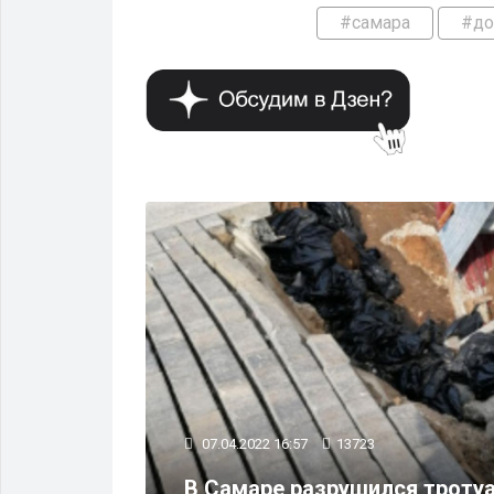
#самара
#до
ОБЩЕСТВО
07.04.2022 16:57
13723
летняя
В Самаре разрушился тротуа