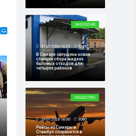
ЭКОЛОГИЯ
31.07.2026 16:29
5201
В Самаре запущена новая
станция сбора жидких
бытовых отходов для
ТРАНСПОРТ
четырех районов
ОБЩЕСТВО
29.07.2026 16:30
3080
01.03.2022 14:26
1
Рейсы из Самары в
Стамбул сохранятся в
ог ведётся
Самарская обл