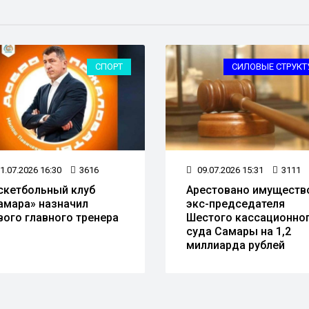
СПОРТ
СИЛОВЫЕ СТРУКТ
1.07.2026 16:30
3616
09.07.2026 15:31
3111
скетбольный клуб
Арестовано имуществ
амара» назначил
экс-председателя
вого главного тренера
Шестого кассационно
суда Самары на 1,2
миллиарда рублей