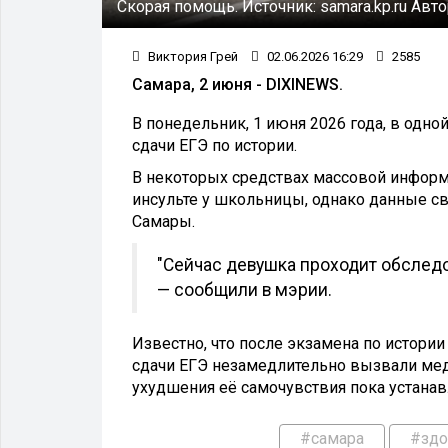
Скорая помощь.
Источник:
samara.kp.ru
Авто
Виктория Грей
02.06.2026 16:29
2585
Самара, 2 июня - DIXINEWS.
В понедельник, 1 июня 2026 года, в одно
сдачи ЕГЭ по истории.
В некоторых средствах массовой инфор
инсульте у школьницы, однако данные с
Самары.
"Сейчас девушка проходит обследо
— сообщили в мэрии.
Известно, что после экзамена по истори
сдачи ЕГЭ незамедлительно вызвали мед
ухудшения её самочувствия пока устанав
#самара
#здо