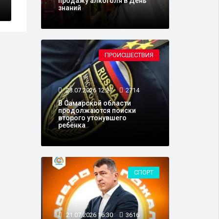
продажу алкоголя в День
знаний
ПРОИСШЕСТВИЯ
23.07.2026 12:27
2714
В Самарской области
продолжаются поиски
второго утонувшего
ребёнка
СПОРТ
21.07.2026 16:30
3616