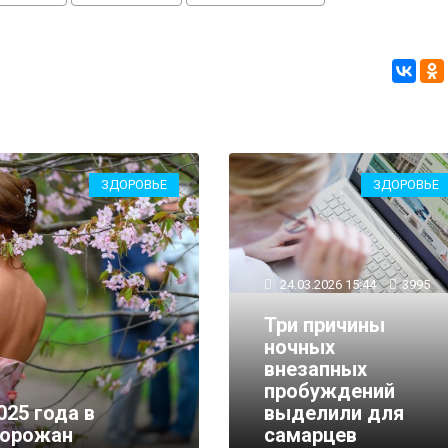
ЗДОРОВЬЕ
ЗДОРОВЬЕ
24.03.2026 15:44
3995
Три причины
ночных
внезапных
пробуждений
025 года в
выделили для
горожан
самарцев