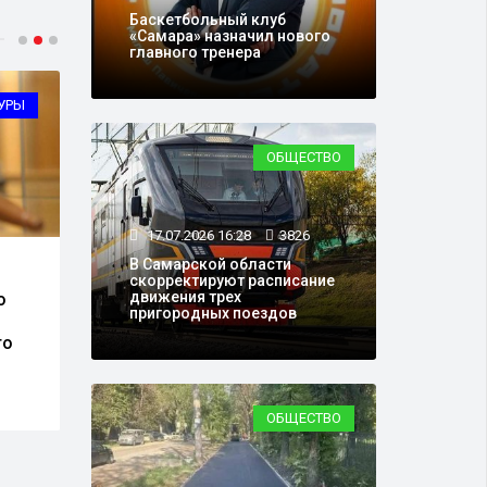
Баскетбольный клуб
«Самара» назначил нового
главного тренера
УРЫ
ОБЩЕСТВО
ОБЩЕСТВО
17.07.2026 16:28
3826
В Самарской области
29.07.2026 16:30
2897
28.0
скорректируют расписание
движения трех
о
Рейсы из Самары в
В Са
пригородных поездов
Стамбул сохранятся в
прод
го
осеннем расписании
знан
аэропорта
ОБЩЕСТВО