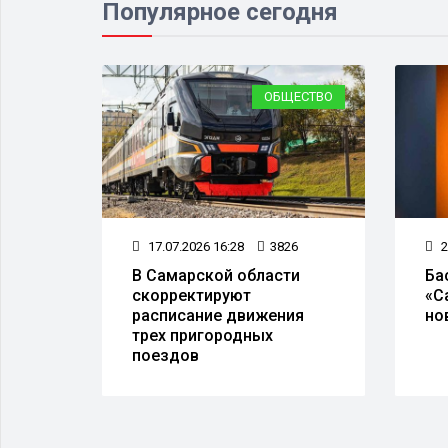
Популярное сегодня
ЕСТВО
ОБЩЕСТВО
5
17.07.2026 16:28
3826
2
и
В Самарской области
Ба
а
скорректируют
«С
расписание движения
но
трех пригородных
поездов