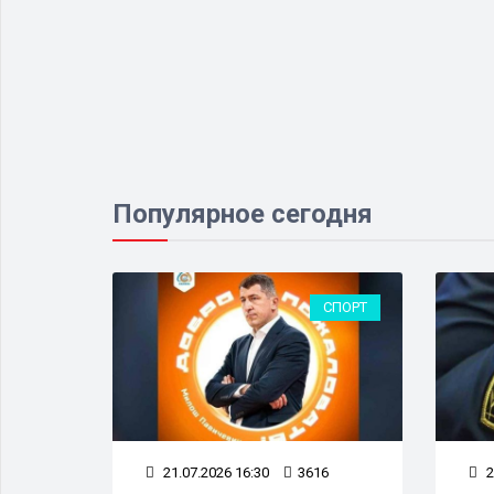
Популярное сегодня
ЕСТВО
СПОРТ
5
21.07.2026 16:30
3616
2