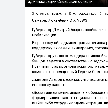
администрации Самарской области
Анастасия Кузьмина
07.10.2022 16:29
16
Самара, 7 октября - DIXINEWS.
Губернатор Дмитрий Азаров пообщался с
мобилизации.
В пресс-службе администрации региона р
поддержку их семей, экипировку, сохран
Губернатору врио командира воинской ч
бойцов ведётся в соответствии с задач
Путиным. Глава региона осмотрел казар
комплекс, посвященный Героям Советског
Дмитрий Азаров рассказал, что ведется 
военнослужащего.
«Всем главам муниципальных образовани
формированию такого социального пасп
выйти либо сотрудник администрации, ли