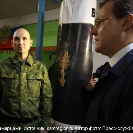
самарцами.
Источник:
samregion.ru
Автор фото:
Пресс-служб