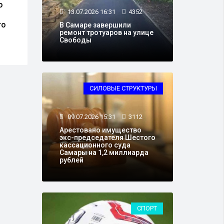
о
Рейсы из Самары в
В Са
13.07.2026 16:31
4352
Стамбул сохранятся в
прод
го
осеннем расписании
знан
В Самаре завершили
ремонт тротуаров на улице
аэропорта
Свободы
СИЛОВЫЕ СТРУКТУРЫ
09.07.2026 15:31
3112
Арестовано имущество
экс-председателя Шестого
кассационного суда
Самары на 1,2 миллиарда
рублей
СПОРТ