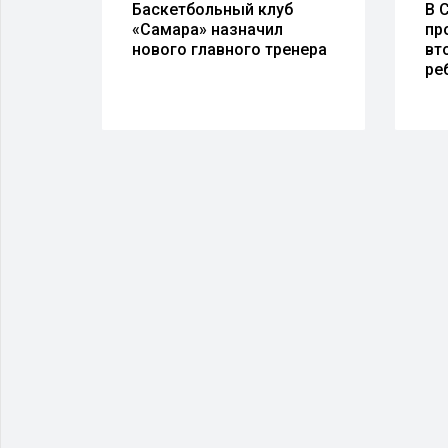
и
Баскетбольный клуб
В 
«Самара» назначил
пр
ия
нового главного тренера
вт
ре