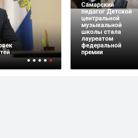
Самарский
педагог Детской
центральной
музыкальной
школы стала
лауреатом
овек
федеральной
тей
премии