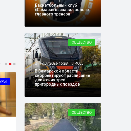
Баскетбольный клуб
«Самара» назначил нового
главного тренера
ОБЩЕСТВО
17.07.2026 16:28
4005
В Самарской области
скорректируют расписание
движения трех
УРЫ
ОБЩЕСТВО
пригородных поездов
ОБЩЕСТВО
29.07.2026 16:30
2899
28.0