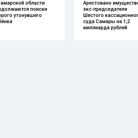
Самарской области
Арестовано имуществ
одолжаются поиски
экс-председателя
орого утонувшего
Шестого кассационно
бёнка
суда Самары на 1,2
миллиарда рублей