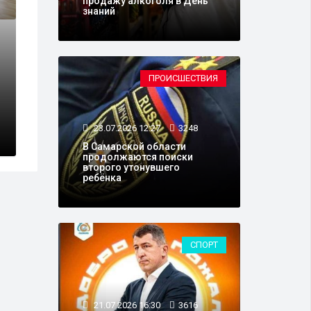
продажу алкоголя в День
знаний
ПРОИСШЕСТВИЯ
23.07.2026 12:27
3248
В Самарской области
продолжаются поиски
второго утонувшего
ребёнка
СПОРТ
21.07.2026 16:30
3616