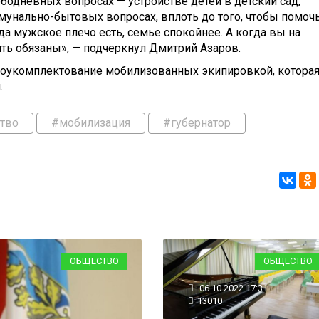
бодневных вопросах — устройстве детей в детский сад,
унально-бытовых вопросах, вплоть до того, чтобы помочь
да мужское плечо есть, семье спокойнее. А когда вы на
ть обязаны», — подчеркнул Дмитрий Азаров.
доукомплектование мобилизованных экипировкой, которая
.
тво
#мобилизация
#губернатор
ОБЩЕСТВО
ОБЩЕСТВО
06.10.2022 17:31
13010