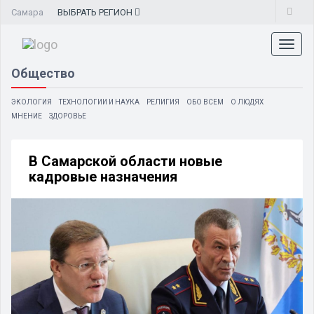
Самара
ВЫБРАТЬ
РЕГИОН
Toggl
naviga
Общество
ЭКОЛОГИЯ
ТЕХНОЛОГИИ И НАУКА
РЕЛИГИЯ
ОБО ВСЕМ
О ЛЮДЯХ
МНЕНИЕ
ЗДОРОВЬЕ
В Самарской области новые
кадровые назначения