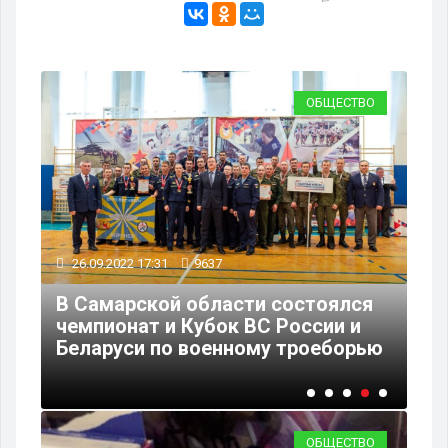
ВО
ОБЩЕСТВО
26.09.2022 17:31
9637
23
В Самарской области состоялся
В 
чемпионат и Кубок ВС России и
оз
Беларуси по военному троеборью
ми
ОБЩЕСТВО