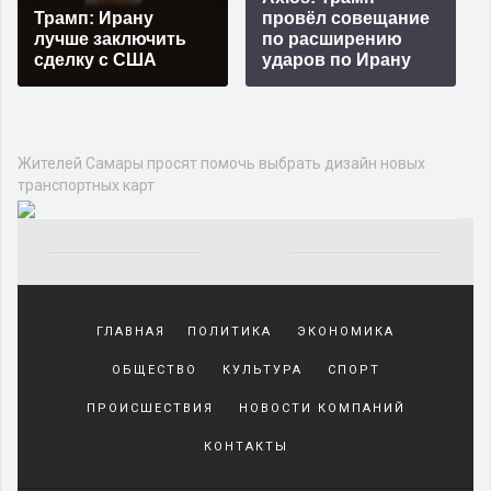
Трамп: Ирану
провёл совещание
лучше заключить
по расширению
сделку с США
ударов по Ирану
Жителей Самары просят помочь выбрать дизайн новых
транспортных карт
Yakından
tanıdığı
ГЛАВНАЯ
ПОЛИТИКА
ЭКОНОМИКА
sürekli
beraber
ОБЩЕСТВО
КУЛЬТУРА
СПОРТ
zaman
geçirerek
ПРОИСШЕСТВИЯ
НОВОСТИ КОМПАНИЙ
günlerini
КОНТАКТЫ
harcadığı
porno