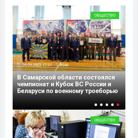
ВО
ОБЩЕСТВО
26.09.2022 17:31
8546
В Самарской области состоялся
чемпионат и Кубок ВС России и
Беларуси по военному троеборью
ОБЩЕСТВО